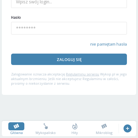
Hasło
nie pamiętam hasła
ZALOGUJ SIĘ
Zalogowanie oznacza akceptację
Regulaminu serwisu
Wykop.pl w jego
aktualnym brzmieniu. Jeśli nie akceptujesz Regulaminu w całości,
prosimy o niekorzystanie z serwisu.
Główna
Wykopalisko
Hity
Mikroblog