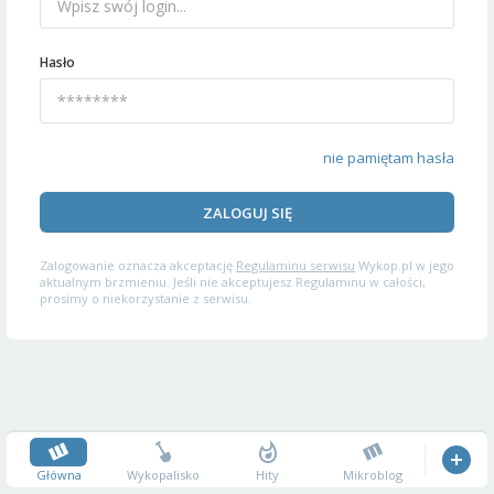
Hasło
nie pamiętam hasła
ZALOGUJ SIĘ
Zalogowanie oznacza akceptację
Regulaminu serwisu
Wykop.pl w jego
aktualnym brzmieniu. Jeśli nie akceptujesz Regulaminu w całości,
prosimy o niekorzystanie z serwisu.
Główna
Wykopalisko
Hity
Mikroblog