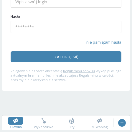
Hasło
nie pamiętam hasła
ZALOGUJ SIĘ
Zalogowanie oznacza akceptację
Regulaminu serwisu
Wykop.pl w jego
aktualnym brzmieniu. Jeśli nie akceptujesz Regulaminu w całości,
prosimy o niekorzystanie z serwisu.
Główna
Wykopalisko
Hity
Mikroblog