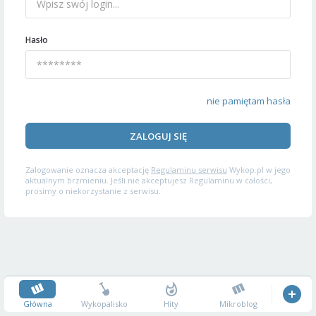
Hasło
nie pamiętam hasła
ZALOGUJ SIĘ
Zalogowanie oznacza akceptację
Regulaminu serwisu
Wykop.pl w jego
aktualnym brzmieniu. Jeśli nie akceptujesz Regulaminu w całości,
prosimy o niekorzystanie z serwisu.
Główna
Wykopalisko
Hity
Mikroblog