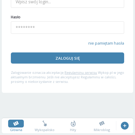
Hasło
nie pamiętam hasła
ZALOGUJ SIĘ
Zalogowanie oznacza akceptację
Regulaminu serwisu
Wykop.pl w jego
aktualnym brzmieniu. Jeśli nie akceptujesz Regulaminu w całości,
prosimy o niekorzystanie z serwisu.
Główna
Wykopalisko
Hity
Mikroblog