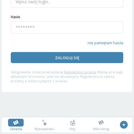
Hasło
nie pamiętam hasła
ZALOGUJ SIĘ
Zalogowanie oznacza akceptację
Regulaminu serwisu
Wykop.pl w jego
aktualnym brzmieniu. Jeśli nie akceptujesz Regulaminu w całości,
prosimy o niekorzystanie z serwisu.
Główna
Wykopalisko
Hity
Mikroblog