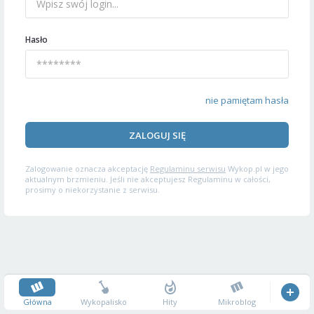
Hasło
nie pamiętam hasła
ZALOGUJ SIĘ
Zalogowanie oznacza akceptację
Regulaminu serwisu
Wykop.pl w jego
aktualnym brzmieniu. Jeśli nie akceptujesz Regulaminu w całości,
prosimy o niekorzystanie z serwisu.
Główna
Wykopalisko
Hity
Mikroblog