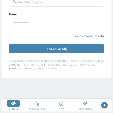
Hasło
nie pamiętam hasła
ZALOGUJ SIĘ
Zalogowanie oznacza akceptację
Regulaminu serwisu
Wykop.pl w jego
aktualnym brzmieniu. Jeśli nie akceptujesz Regulaminu w całości,
prosimy o niekorzystanie z serwisu.
Główna
Wykopalisko
Hity
Mikroblog