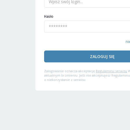
Hasło
ni
ZALOGUJ SIĘ
Zalogowanie oznacza akceptację
Regulaminu serwisu
W
aktualnym brzmieniu. Jeśli nie akceptujesz Regulaminu
o niekorzystanie z serwisu.