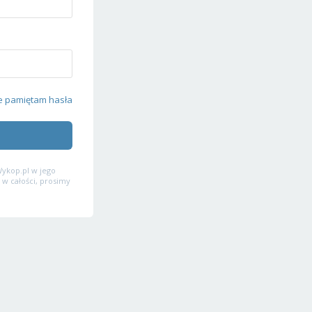
e pamiętam hasła
ykop.pl w jego
 w całości, prosimy