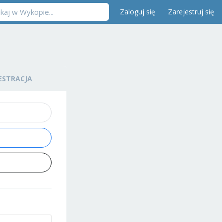
Zaloguj się
Zarejestruj się
ESTRACJA