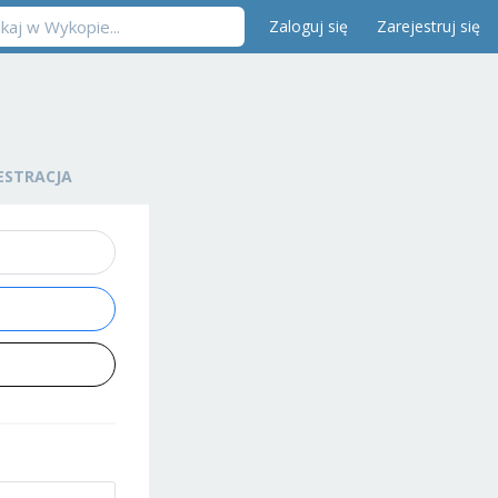
Zaloguj się
Zarejestruj się
ESTRACJA