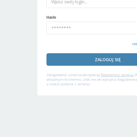
Hasło
ni
ZALOGUJ SIĘ
Zalogowanie oznacza akceptację
Regulaminu serwisu
W
aktualnym brzmieniu. Jeśli nie akceptujesz Regulaminu
o niekorzystanie z serwisu.