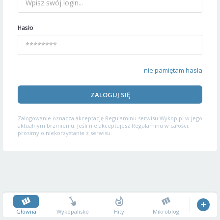
Hasło
nie pamiętam hasła
ZALOGUJ SIĘ
Zalogowanie oznacza akceptację
Regulaminu serwisu
Wykop.pl w jego
aktualnym brzmieniu. Jeśli nie akceptujesz Regulaminu w całości,
prosimy o niekorzystanie z serwisu.
Główna
Wykopalisko
Hity
Mikroblog