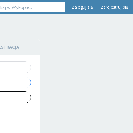
Zaloguj się
Zarejestruj się
ESTRACJA