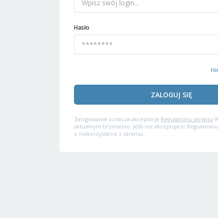
Hasło
ni
ZALOGUJ SIĘ
Zalogowanie oznacza akceptację
Regulaminu serwisu
W
aktualnym brzmieniu. Jeśli nie akceptujesz Regulaminu
o niekorzystanie z serwisu.