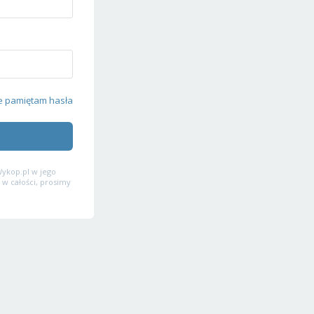
e pamiętam hasła
ykop.pl w jego
 w całości, prosimy