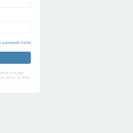
e pamiętam hasła
ykop.pl w jego
 w całości, prosimy