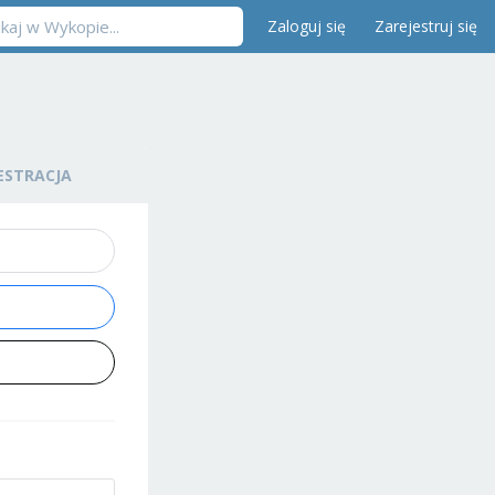
Zaloguj się
Zarejestruj się
ESTRACJA