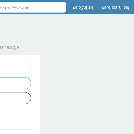
Zaloguj się
Zarejestruj się
ESTRACJA