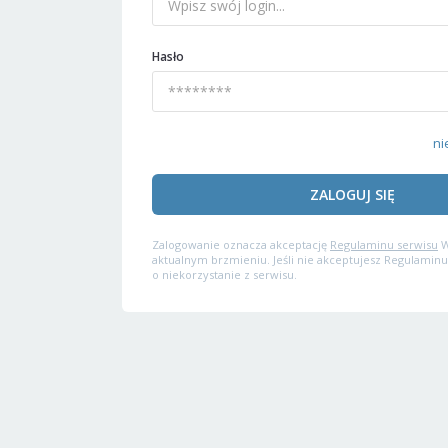
Hasło
ni
ZALOGUJ SIĘ
Zalogowanie oznacza akceptację
Regulaminu serwisu
W
aktualnym brzmieniu. Jeśli nie akceptujesz Regulaminu
o niekorzystanie z serwisu.