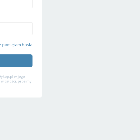
e pamiętam hasła
ykop.pl w jego
 w całości, prosimy