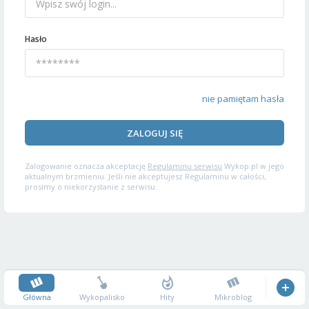
Hasło
nie pamiętam hasła
ZALOGUJ SIĘ
Zalogowanie oznacza akceptację
Regulaminu serwisu
Wykop.pl w jego
aktualnym brzmieniu. Jeśli nie akceptujesz Regulaminu w całości,
prosimy o niekorzystanie z serwisu.
Główna
Wykopalisko
Hity
Mikroblog