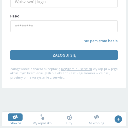
Hasło
nie pamiętam hasła
ZALOGUJ SIĘ
Zalogowanie oznacza akceptację
Regulaminu serwisu
Wykop.pl w jego
aktualnym brzmieniu. Jeśli nie akceptujesz Regulaminu w całości,
prosimy o niekorzystanie z serwisu.
Główna
Wykopalisko
Hity
Mikroblog