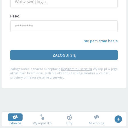
Hasło
nie pamiętam hasła
ZALOGUJ SIĘ
Zalogowanie oznacza akceptację
Regulaminu serwisu
Wykop.pl w jego
aktualnym brzmieniu. Jeśli nie akceptujesz Regulaminu w całości,
prosimy o niekorzystanie z serwisu.
Główna
Wykopalisko
Hity
Mikroblog