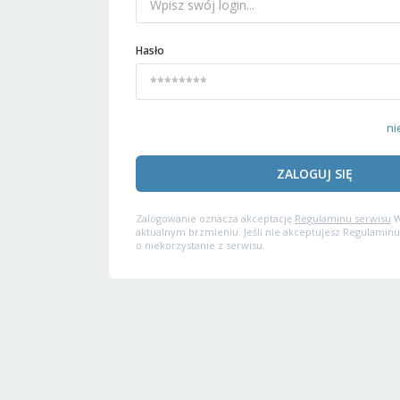
Hasło
ni
ZALOGUJ SIĘ
Zalogowanie oznacza akceptację
Regulaminu serwisu
W
aktualnym brzmieniu. Jeśli nie akceptujesz Regulaminu
o niekorzystanie z serwisu.