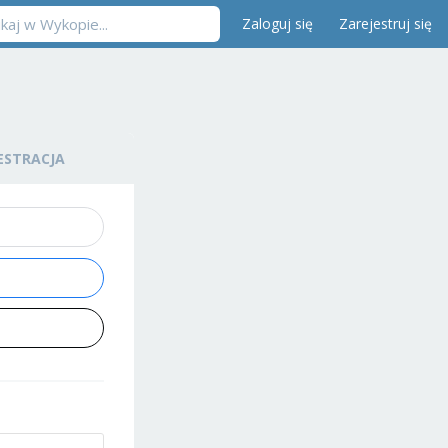
Zaloguj się
Zarejestruj się
ESTRACJA