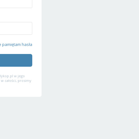
e pamiętam hasła
ykop.pl w jego
 w całości, prosimy