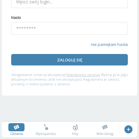
Hasło
nie pamiętam hasła
ZALOGUJ SIĘ
Zalogowanie oznacza akceptację
Regulaminu serwisu
Wykop.pl w jego
aktualnym brzmieniu. Jeśli nie akceptujesz Regulaminu w całości,
prosimy o niekorzystanie z serwisu.
Główna
Wykopalisko
Hity
Mikroblog