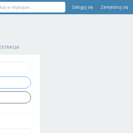
Zaloguj się
Zarejestruj się
ESTRACJA