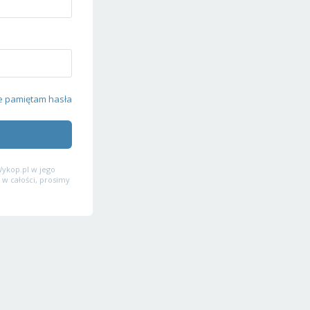
e pamiętam hasła
ykop.pl w jego
 w całości, prosimy