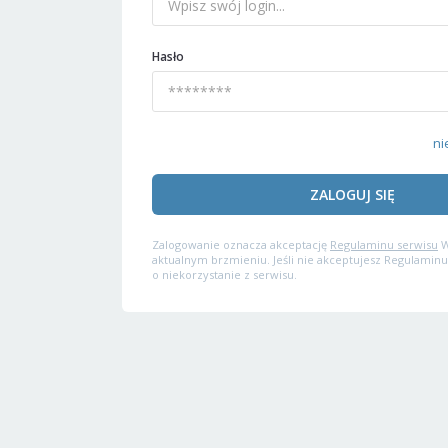
Hasło
ni
ZALOGUJ SIĘ
Zalogowanie oznacza akceptację
Regulaminu serwisu
W
aktualnym brzmieniu. Jeśli nie akceptujesz Regulaminu
o niekorzystanie z serwisu.