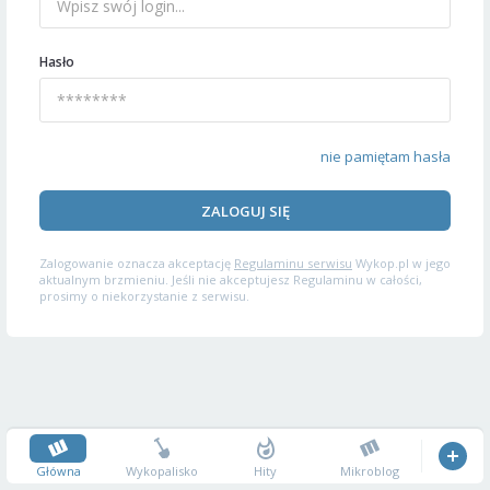
Hasło
nie pamiętam hasła
ZALOGUJ SIĘ
Zalogowanie oznacza akceptację
Regulaminu serwisu
Wykop.pl w jego
aktualnym brzmieniu. Jeśli nie akceptujesz Regulaminu w całości,
prosimy o niekorzystanie z serwisu.
Główna
Wykopalisko
Hity
Mikroblog