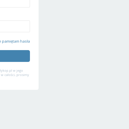
e pamiętam hasła
ykop.pl w jego
 w całości, prosimy