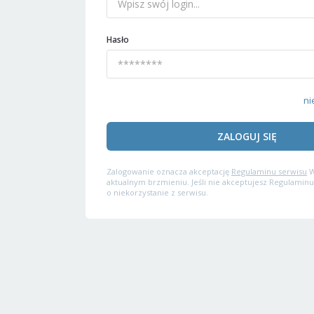
Hasło
ni
ZALOGUJ SIĘ
Zalogowanie oznacza akceptację
Regulaminu serwisu
W
aktualnym brzmieniu. Jeśli nie akceptujesz Regulaminu
o niekorzystanie z serwisu.