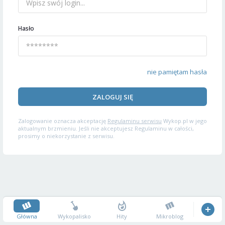
Hasło
nie pamiętam hasła
ZALOGUJ SIĘ
Zalogowanie oznacza akceptację
Regulaminu serwisu
Wykop.pl w jego
aktualnym brzmieniu. Jeśli nie akceptujesz Regulaminu w całości,
prosimy o niekorzystanie z serwisu.
Główna
Wykopalisko
Hity
Mikroblog