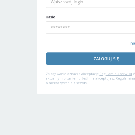
Hasło
ni
ZALOGUJ SIĘ
Zalogowanie oznacza akceptację
Regulaminu serwisu
W
aktualnym brzmieniu. Jeśli nie akceptujesz Regulaminu
o niekorzystanie z serwisu.