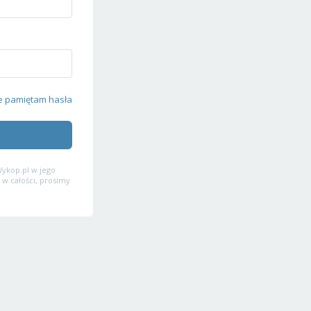
e pamiętam hasła
ykop.pl w jego
 w całości, prosimy