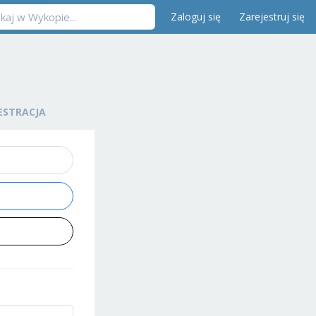
Zaloguj się
Zarejestruj się
ESTRACJA