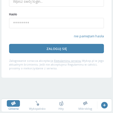
Hasło
nie pamiętam hasła
ZALOGUJ SIĘ
Zalogowanie oznacza akceptację
Regulaminu serwisu
Wykop.pl w jego
aktualnym brzmieniu. Jeśli nie akceptujesz Regulaminu w całości,
prosimy o niekorzystanie z serwisu.
Główna
Wykopalisko
Hity
Mikroblog