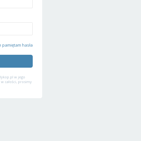
e pamiętam hasła
ykop.pl w jego
 w całości, prosimy