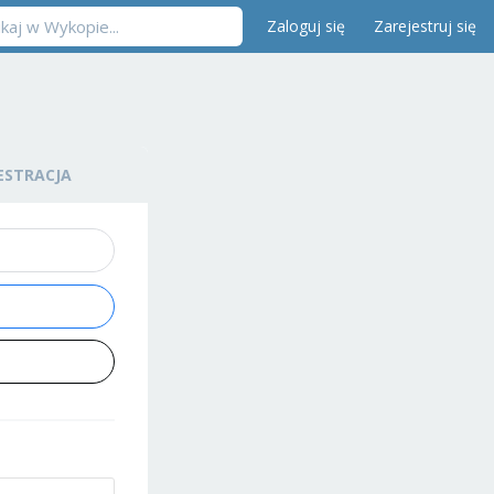
Zaloguj się
Zarejestruj się
ESTRACJA