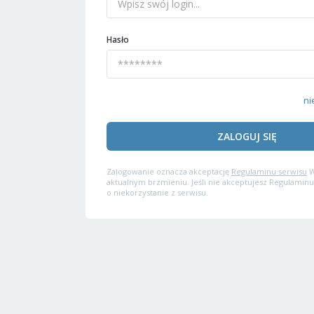
Hasło
ni
ZALOGUJ SIĘ
Zalogowanie oznacza akceptację
Regulaminu serwisu
W
aktualnym brzmieniu. Jeśli nie akceptujesz Regulaminu
o niekorzystanie z serwisu.