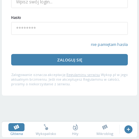
Hasło
nie pamiętam hasła
ZALOGUJ SIĘ
Zalogowanie oznacza akceptację
Regulaminu serwisu
Wykop.pl w jego
aktualnym brzmieniu. Jeśli nie akceptujesz Regulaminu w całości,
prosimy o niekorzystanie z serwisu.
Główna
Wykopalisko
Hity
Mikroblog