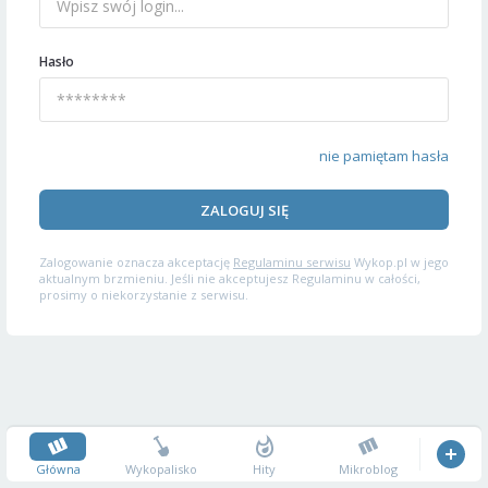
Hasło
nie pamiętam hasła
ZALOGUJ SIĘ
Zalogowanie oznacza akceptację
Regulaminu serwisu
Wykop.pl w jego
aktualnym brzmieniu. Jeśli nie akceptujesz Regulaminu w całości,
prosimy o niekorzystanie z serwisu.
Główna
Wykopalisko
Hity
Mikroblog