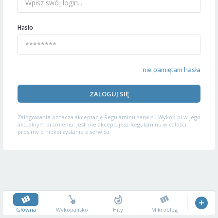
Hasło
nie pamiętam hasła
ZALOGUJ SIĘ
Zalogowanie oznacza akceptację
Regulaminu serwisu
Wykop.pl w jego
aktualnym brzmieniu. Jeśli nie akceptujesz Regulaminu w całości,
prosimy o niekorzystanie z serwisu.
Główna
Wykopalisko
Hity
Mikroblog