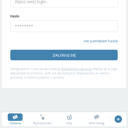
Hasło
nie pamiętam hasła
ZALOGUJ SIĘ
Zalogowanie oznacza akceptację
Regulaminu serwisu
Wykop.pl w jego
aktualnym brzmieniu. Jeśli nie akceptujesz Regulaminu w całości,
prosimy o niekorzystanie z serwisu.
Główna
Wykopalisko
Hity
Mikroblog