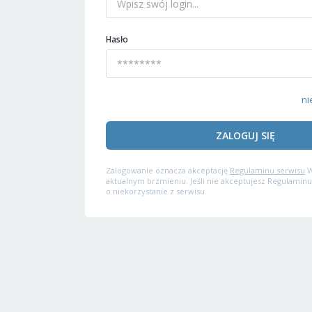
Hasło
ni
ZALOGUJ SIĘ
Zalogowanie oznacza akceptację
Regulaminu serwisu
W
aktualnym brzmieniu. Jeśli nie akceptujesz Regulaminu
o niekorzystanie z serwisu.