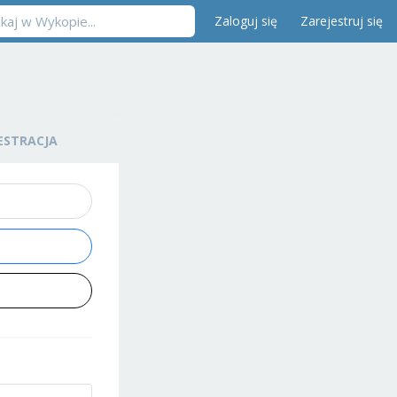
Zaloguj się
Zarejestruj się
ESTRACJA