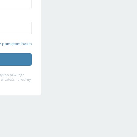
e pamiętam hasła
ykop.pl w jego
 w całości, prosimy