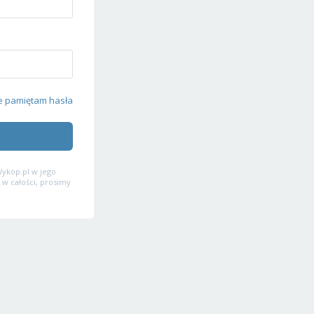
e pamiętam hasła
ykop.pl w jego
 w całości, prosimy