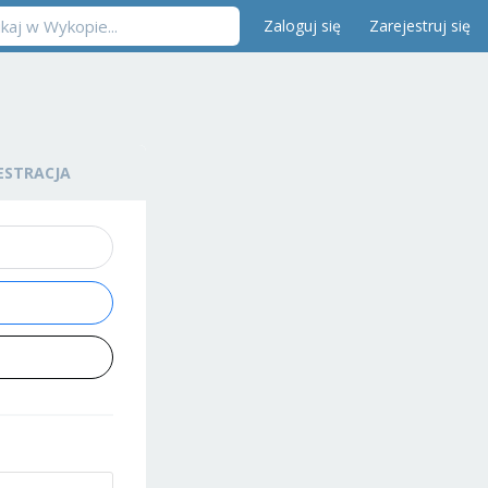
Zaloguj się
Zarejestruj się
ESTRACJA