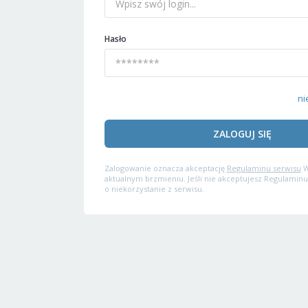
Hasło
ni
ZALOGUJ SIĘ
Zalogowanie oznacza akceptację
Regulaminu serwisu
W
aktualnym brzmieniu. Jeśli nie akceptujesz Regulaminu
o niekorzystanie z serwisu.