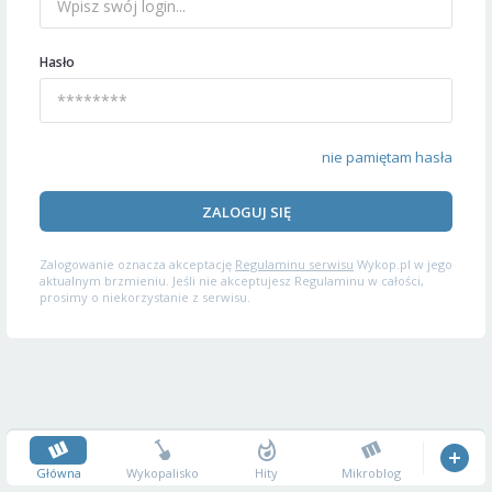
Hasło
nie pamiętam hasła
ZALOGUJ SIĘ
Zalogowanie oznacza akceptację
Regulaminu serwisu
Wykop.pl w jego
aktualnym brzmieniu. Jeśli nie akceptujesz Regulaminu w całości,
prosimy o niekorzystanie z serwisu.
Główna
Wykopalisko
Hity
Mikroblog