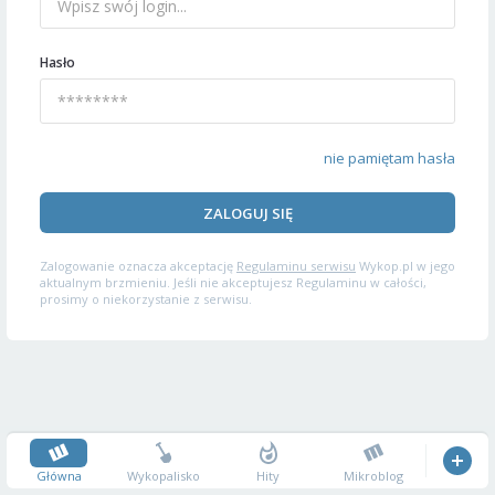
Hasło
nie pamiętam hasła
ZALOGUJ SIĘ
Zalogowanie oznacza akceptację
Regulaminu serwisu
Wykop.pl w jego
aktualnym brzmieniu. Jeśli nie akceptujesz Regulaminu w całości,
prosimy o niekorzystanie z serwisu.
Główna
Wykopalisko
Hity
Mikroblog