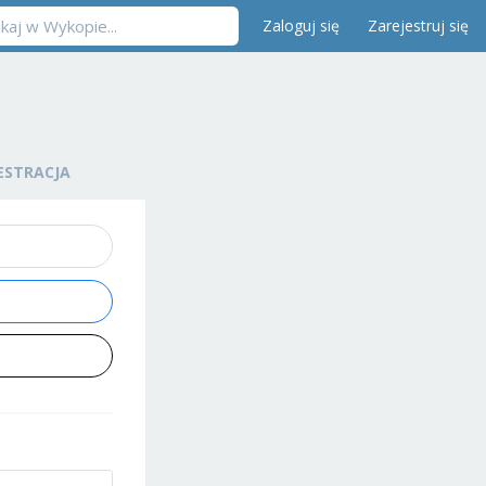
Zaloguj się
Zarejestruj się
ESTRACJA