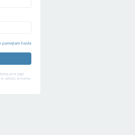
e pamiętam hasła
ykop.pl w jego
 w całości, prosimy