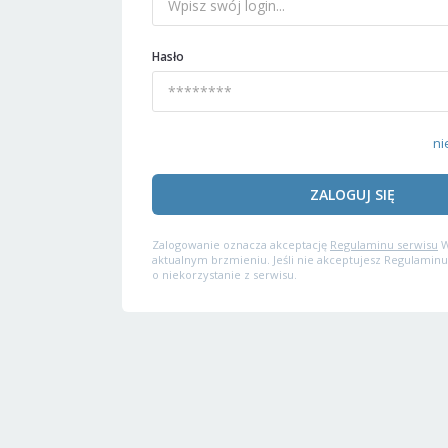
Hasło
ni
ZALOGUJ SIĘ
Zalogowanie oznacza akceptację
Regulaminu serwisu
W
aktualnym brzmieniu. Jeśli nie akceptujesz Regulaminu
o niekorzystanie z serwisu.