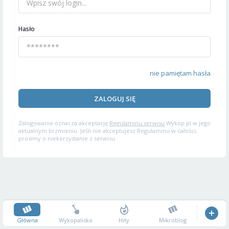
Hasło
nie pamiętam hasła
ZALOGUJ SIĘ
Zalogowanie oznacza akceptację
Regulaminu serwisu
Wykop.pl w jego
aktualnym brzmieniu. Jeśli nie akceptujesz Regulaminu w całości,
prosimy o niekorzystanie z serwisu.
Główna
Wykopalisko
Hity
Mikroblog