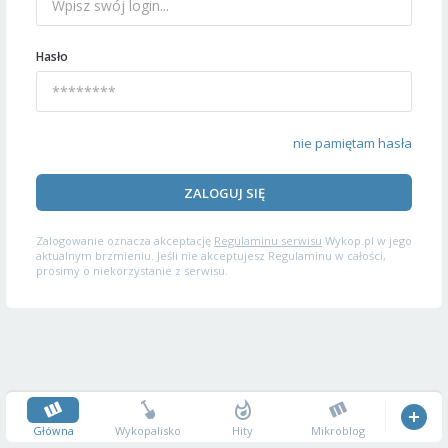
Hasło
nie pamiętam hasła
ZALOGUJ SIĘ
Zalogowanie oznacza akceptację
Regulaminu serwisu
Wykop.pl w jego
aktualnym brzmieniu. Jeśli nie akceptujesz Regulaminu w całości,
prosimy o niekorzystanie z serwisu.
Główna
Wykopalisko
Hity
Mikroblog