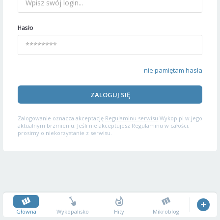
Hasło
nie pamiętam hasła
ZALOGUJ SIĘ
Zalogowanie oznacza akceptację
Regulaminu serwisu
Wykop.pl w jego
aktualnym brzmieniu. Jeśli nie akceptujesz Regulaminu w całości,
prosimy o niekorzystanie z serwisu.
Główna
Wykopalisko
Hity
Mikroblog