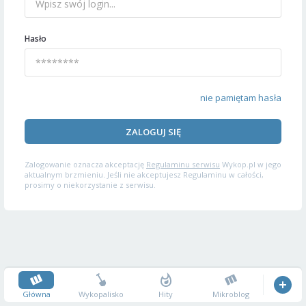
Hasło
nie pamiętam hasła
ZALOGUJ SIĘ
Zalogowanie oznacza akceptację
Regulaminu serwisu
Wykop.pl w jego
aktualnym brzmieniu. Jeśli nie akceptujesz Regulaminu w całości,
prosimy o niekorzystanie z serwisu.
Główna
Wykopalisko
Hity
Mikroblog