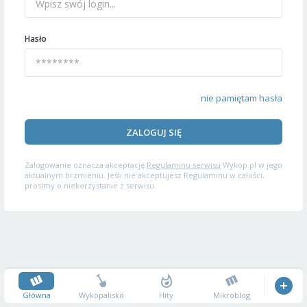
Hasło
nie pamiętam hasła
ZALOGUJ SIĘ
Zalogowanie oznacza akceptację
Regulaminu serwisu
Wykop.pl w jego
aktualnym brzmieniu. Jeśli nie akceptujesz Regulaminu w całości,
prosimy o niekorzystanie z serwisu.
Główna
Wykopalisko
Hity
Mikroblog