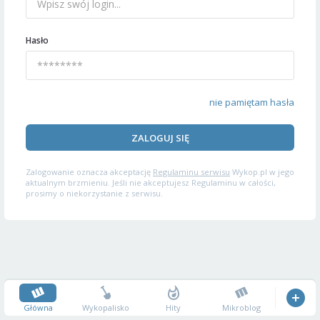
Hasło
nie pamiętam hasła
ZALOGUJ SIĘ
Zalogowanie oznacza akceptację
Regulaminu serwisu
Wykop.pl w jego
aktualnym brzmieniu. Jeśli nie akceptujesz Regulaminu w całości,
prosimy o niekorzystanie z serwisu.
Główna
Wykopalisko
Hity
Mikroblog