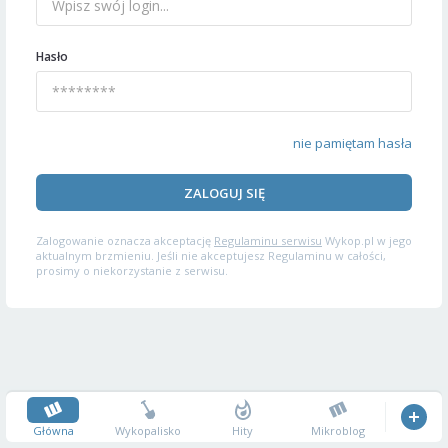
Hasło
nie pamiętam hasła
ZALOGUJ SIĘ
Zalogowanie oznacza akceptację
Regulaminu serwisu
Wykop.pl w jego
aktualnym brzmieniu. Jeśli nie akceptujesz Regulaminu w całości,
prosimy o niekorzystanie z serwisu.
Główna
Wykopalisko
Hity
Mikroblog