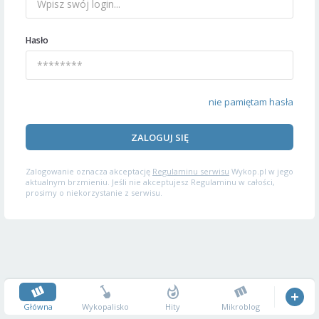
Hasło
nie pamiętam hasła
ZALOGUJ SIĘ
Zalogowanie oznacza akceptację
Regulaminu serwisu
Wykop.pl w jego
aktualnym brzmieniu. Jeśli nie akceptujesz Regulaminu w całości,
prosimy o niekorzystanie z serwisu.
Główna
Wykopalisko
Hity
Mikroblog