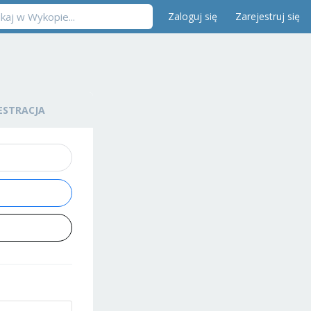
Zaloguj się
Zarejestruj się
ESTRACJA