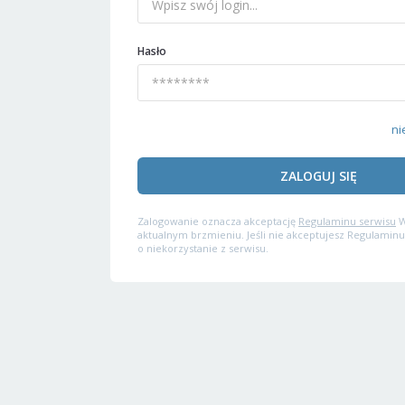
Hasło
ni
ZALOGUJ SIĘ
Zalogowanie oznacza akceptację
Regulaminu serwisu
W
aktualnym brzmieniu. Jeśli nie akceptujesz Regulaminu
o niekorzystanie z serwisu.