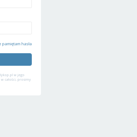
e pamiętam hasła
ykop.pl w jego
 w całości, prosimy