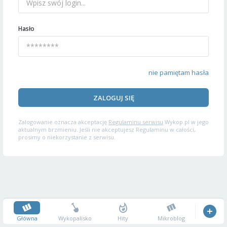
Hasło
nie pamiętam hasła
ZALOGUJ SIĘ
Zalogowanie oznacza akceptację
Regulaminu serwisu
Wykop.pl w jego
aktualnym brzmieniu. Jeśli nie akceptujesz Regulaminu w całości,
prosimy o niekorzystanie z serwisu.
Główna
Wykopalisko
Hity
Mikroblog