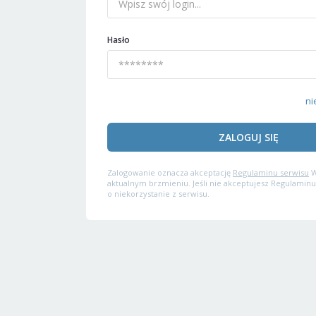
Hasło
ni
ZALOGUJ SIĘ
Zalogowanie oznacza akceptację
Regulaminu serwisu
W
aktualnym brzmieniu. Jeśli nie akceptujesz Regulaminu
o niekorzystanie z serwisu.