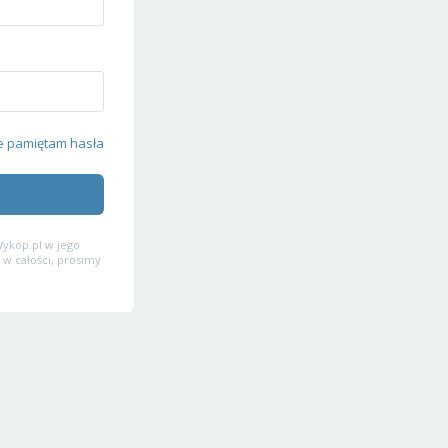
e pamiętam hasła
ykop.pl w jego
 w całości, prosimy