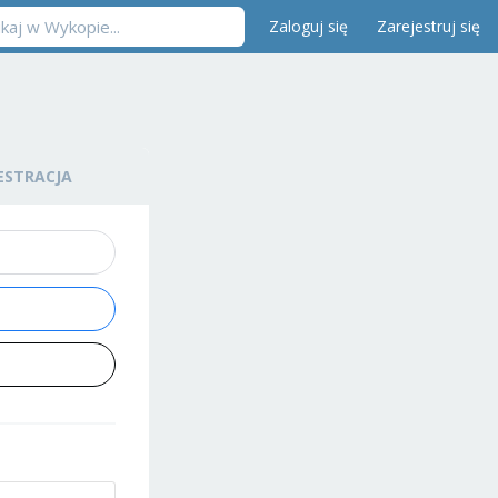
Zaloguj się
Zarejestruj się
ESTRACJA