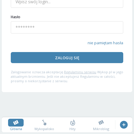
Hasło
nie pamiętam hasła
ZALOGUJ SIĘ
Zalogowanie oznacza akceptację
Regulaminu serwisu
Wykop.pl w jego
aktualnym brzmieniu. Jeśli nie akceptujesz Regulaminu w całości,
prosimy o niekorzystanie z serwisu.
Główna
Wykopalisko
Hity
Mikroblog