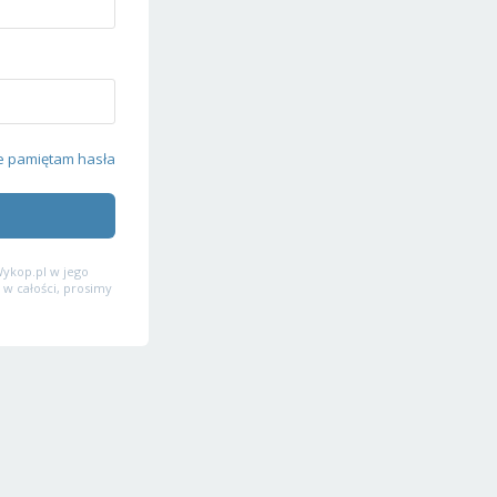
e pamiętam hasła
ykop.pl w jego
 w całości, prosimy