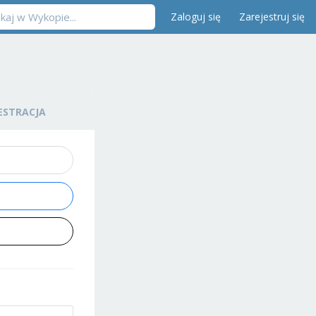
Zaloguj się
Zarejestruj się
ESTRACJA