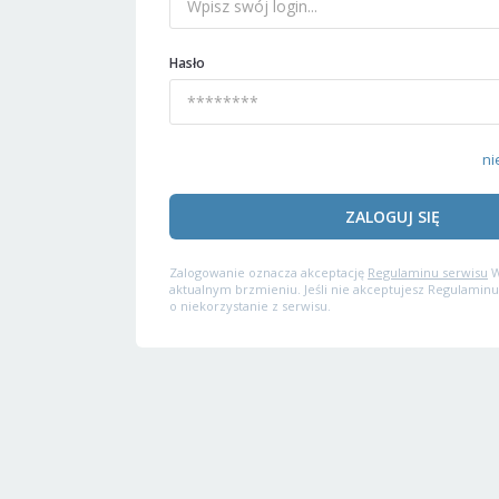
Hasło
ni
ZALOGUJ SIĘ
Zalogowanie oznacza akceptację
Regulaminu serwisu
W
aktualnym brzmieniu. Jeśli nie akceptujesz Regulaminu
o niekorzystanie z serwisu.