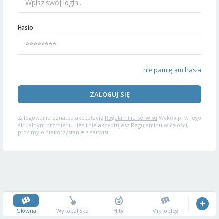
Hasło
nie pamiętam hasła
ZALOGUJ SIĘ
Zalogowanie oznacza akceptację
Regulaminu serwisu
Wykop.pl w jego
aktualnym brzmieniu. Jeśli nie akceptujesz Regulaminu w całości,
prosimy o niekorzystanie z serwisu.
Główna
Wykopalisko
Hity
Mikroblog