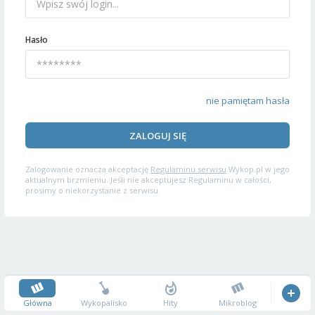
Hasło
nie pamiętam hasła
ZALOGUJ SIĘ
Zalogowanie oznacza akceptację
Regulaminu serwisu
Wykop.pl w jego
aktualnym brzmieniu. Jeśli nie akceptujesz Regulaminu w całości,
prosimy o niekorzystanie z serwisu.
Główna
Wykopalisko
Hity
Mikroblog